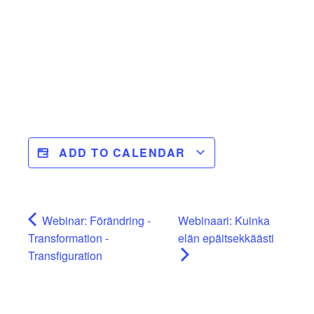
ADD TO CALENDAR
Webinar: Förändring -
Webinaari: Kuinka
Transformation -
elän epäitsekkäästi
Transfiguration