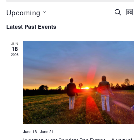
Upcoming
Eve
Events
SEARCH
LIST
Vie
Search
Select
Navi
Latest Past Events
and
date.
Views
JUN
Navigat
18
2026
June 18
-
June 21