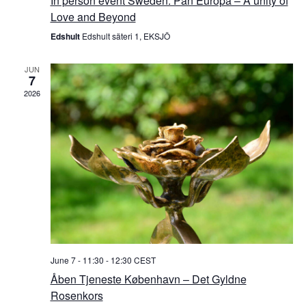
In person event Sweden: Pan Europa – A unity of
Love and Beyond
Edshult
Edshult säteri 1, EKSJÖ
JUN
7
2026
June 7 - 11:30
-
12:30
CEST
Åben Tjeneste København – Det Gyldne
Rosenkors