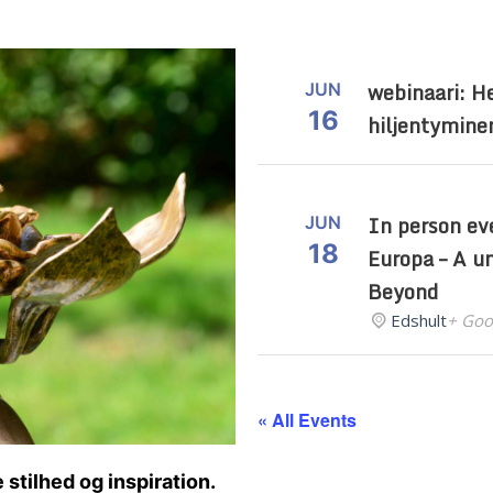
webinaari: H
JUN
16
hiljentymine
In person ev
JUN
18
Europa – A un
Beyond
Edshult
+ Goo
« All Events
 stilhed og inspiration.