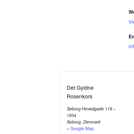
We
Vi
Em
in
Det Gyldne
Rosenkors
Søborg Hovedgade 119 –
1934
Søborg
,
Denmark
+ Google Map