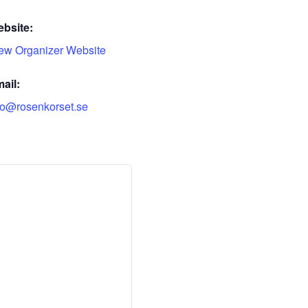
bsite:
ew Organizer Website
ail:
fo@rosenkorset.se