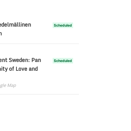
edelmällinen
Scheduled
n
ent Sweden: Pan
Scheduled
ity of Love and
gle Map